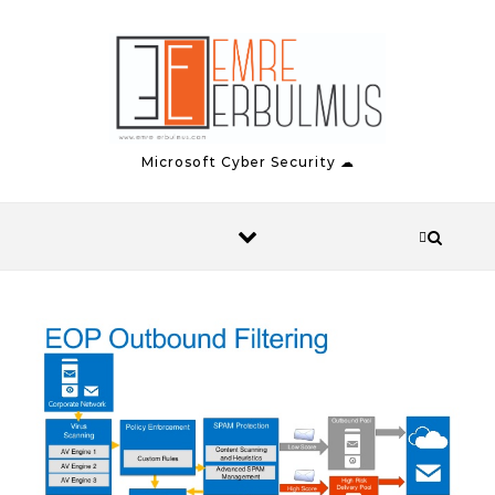
Skip to content
Microsoft Cyber Security ☁