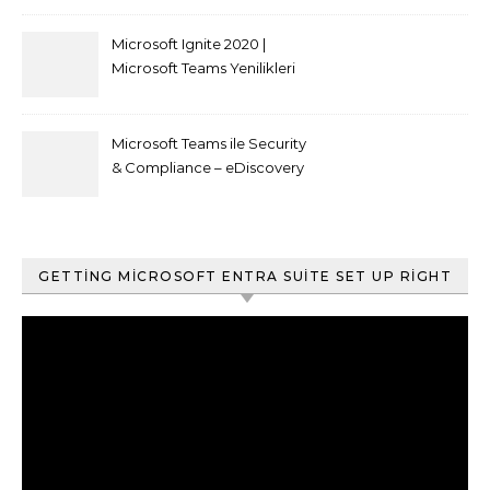
Microsoft Ignite 2020 |
Microsoft Teams Yenilikleri
Microsoft Teams ile Security
& Compliance – eDiscovery
ve Content Search
GETTING MICROSOFT ENTRA SUITE SET UP RIGHT
Video
oynatıcı