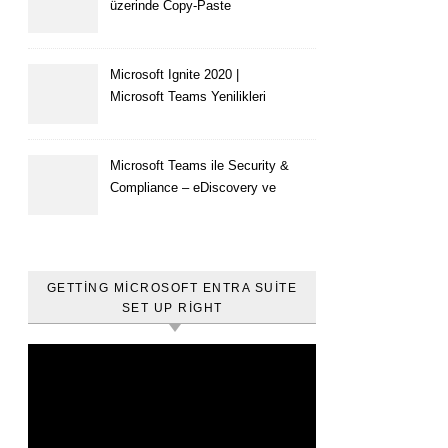
üzerinde Copy-Paste
kısıtlaması nasıl yapılır
Microsoft Ignite 2020 |
Microsoft Teams Yenilikleri
Microsoft Teams ile Security &
Compliance – eDiscovery ve
Content Search
GETTING MICROSOFT ENTRA SUITE
SET UP RIGHT
Video
oynatıcı