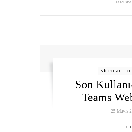
13 Ağustos
MİCROSOFT OF
Son Kullanı
Teams Web
25 Mayıs 
C