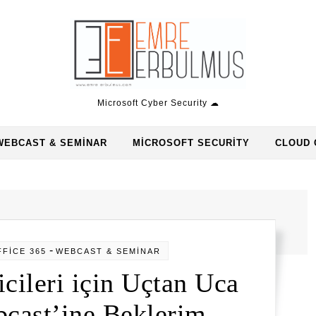
Microsoft Cyber Security ☁
WEBCAST & SEMINAR
MICROSOFT SECURITY
CLOUD 
-
FİCE 365
WEBCAST & SEMİNAR
cileri için Uçtan Uca
cast’ine Beklerim