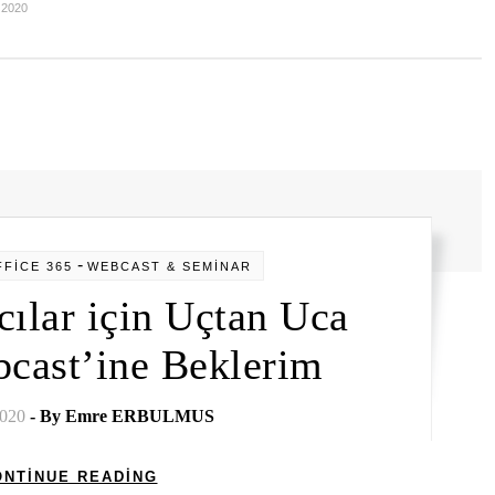
 2020
-
FİCE 365
WEBCAST & SEMİNAR
cılar için Uçtan Uca
cast’ine Beklerim
2020
- By
Emre ERBULMUS
ONTINUE READING