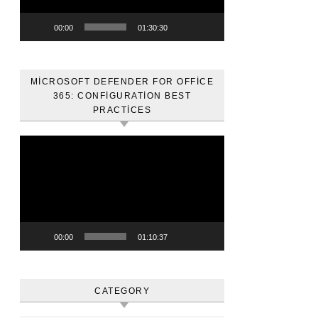
00:00
01:30:30
MICROSOFT DEFENDER FOR OFFICE
365: CONFIGURATION BEST
PRACTICES
Video
oynatıcı
00:00
01:10:37
CATEGORY