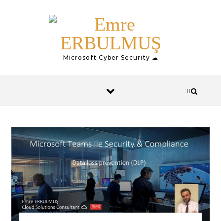
Skip to content
Microsoft Cyber Security ☁