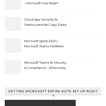
– Microsoft Viva Nedir?
Cloud App Security ile
Teams üzerinde Copy-Paste
kısıtlaması nasıl yapılır
Microsoft Ignite 2020 |
Microsoft Teams Yenilikleri
Microsoft Teams ile Security
& Compliance – eDiscovery
ve Content Search
GETTING MICROSOFT ENTRA SUITE SET UP RIGHT