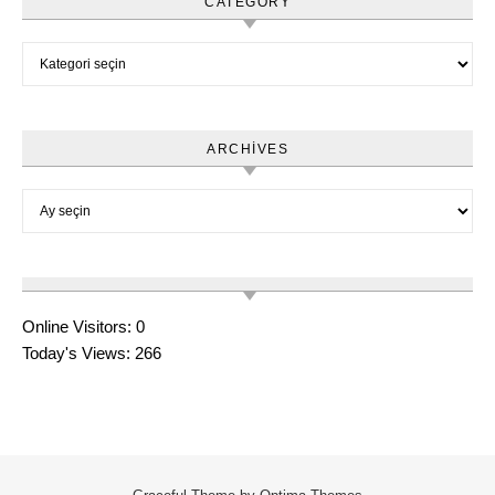
CATEGORY
Category
ARCHIVES
Archives
Online Visitors:
0
Today's Views:
266