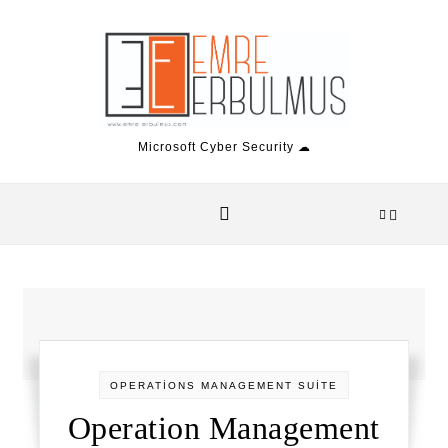
Skip to content
Microsoft Cyber Security ☁
OPERATİONS MANAGEMENT SUİTE
Operation Management