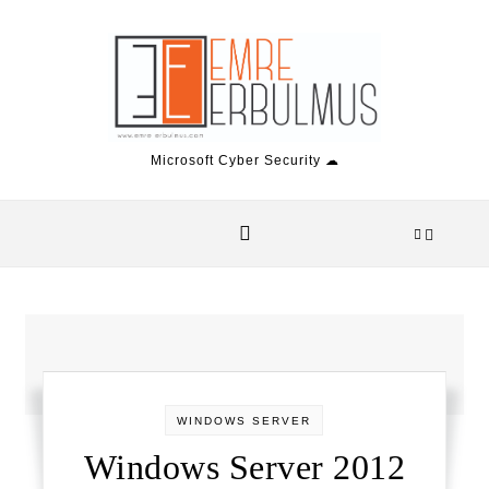
Skip to content
Microsoft Cyber Security ☁
WINDOWS SERVER
Windows Server 2012