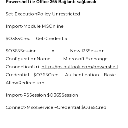
Powershell ile Office 365 Bağlantı sağlamak
Set-ExecutionPolicy Unrestricted
Import-Module MSOnline
$O365Cred = Get-Credential
$O365Session = New-PSSession –
ConfigurationName Microsoft.Exchange -
ConnectionUri
https://ps.outlook.com/powershell
-
Credential $O365Cred -Authentication Basic -
AllowRedirection
Import-PSSession $O365Session
Connect-MsolService –Credential $O365Cred