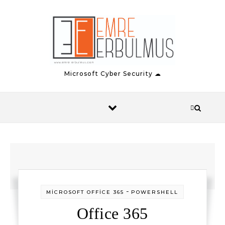
Skip to content
Microsoft Cyber Security ☁
-
MİCROSOFT OFFİCE 365
POWERSHELL
Office 365