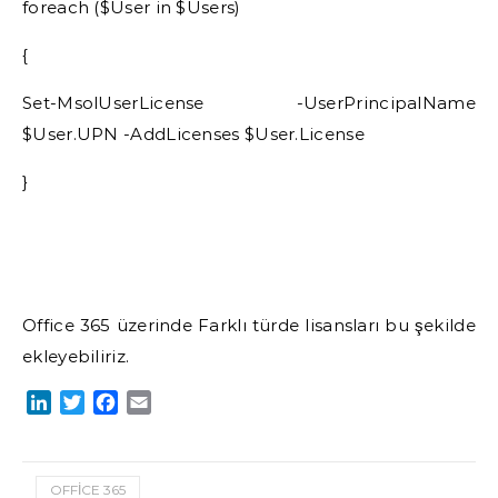
foreach ($User in $Users)
{
Set-MsolUserLicense -UserPrincipalName
$User.UPN -AddLicenses $User.License
}
Office 365 üzerinde Farklı türde lisansları bu şekilde
ekleyebiliriz.
LinkedIn
Twitter
Facebook
Email
OFFİCE 365