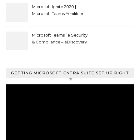
Microsoft Ignite 2020 |
Microsoft Teams Yenilikleri
Microsoft Teams ile Security
& Compliance – eDiscovery
ve Content Search
GETTING MICROSOFT ENTRA SUITE SET UP RIGHT
Video
oynatıcı