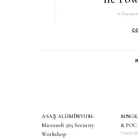
11 Kasım 2
C
ASAŞ ALÜMİNYUM-
MNGKA
Microsoft 365 Security
& POC
Workshop
7 Aralık 20