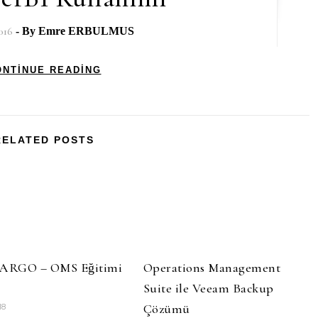
016
- By
Emre ERBULMUS
ONTINUE READING
RELATED POSTS
RGO – OMS Eğitimi
Operations Management
Suite ile Veeam Backup
Çözümü
18