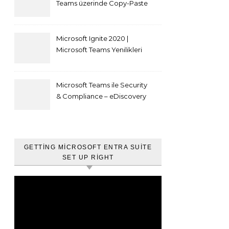
Teams üzerinde Copy-Paste
kısıtlaması nasıl yapılır
Microsoft Ignite 2020 |
Microsoft Teams Yenilikleri
Microsoft Teams ile Security
& Compliance – eDiscovery
ve Content Search
GETTING MICROSOFT ENTRA SUITE
SET UP RIGHT
Video
oynatıcı