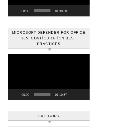
00:00
01:30:30
MICROSOFT DEFENDER FOR OFFICE
365: CONFIGURATION BEST
PRACTICES
Video
oynatıcı
00:00
01:10:37
CATEGORY