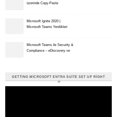
üzerinde Copy-Paste
kısıtlaması nasıl yapılır
Microsoft Ignite 2020 |
Microsoft Teams Yenilikleri
Microsoft Teams ile Security &
Compliance – eDiscovery ve
Content Search
GETTING MICROSOFT ENTRA SUITE SET UP RIGHT
Video
oynatıcı