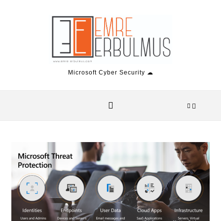
Skip to content
Microsoft Cyber Security ☁