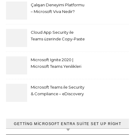
Çalışan Deneyimi Platformu
– Microsoft Viva Nedir?
Cloud App Security ile
Teams üzerinde Copy-Paste
kısıtlaması nasıl yapılır
Microsoft Ignite 2020 |
Microsoft Teams Yenilikleri
Microsoft Teams ile Security
& Compliance – eDiscovery
ve Content Search
GETTING MICROSOFT ENTRA SUITE SET UP RIGHT