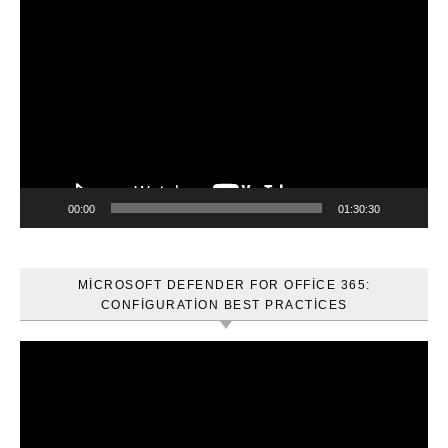
Video
oynatıcı
00:00
01:30:30
MICROSOFT DEFENDER FOR OFFICE 365:
CONFIGURATION BEST PRACTICES
Video
oynatıcı