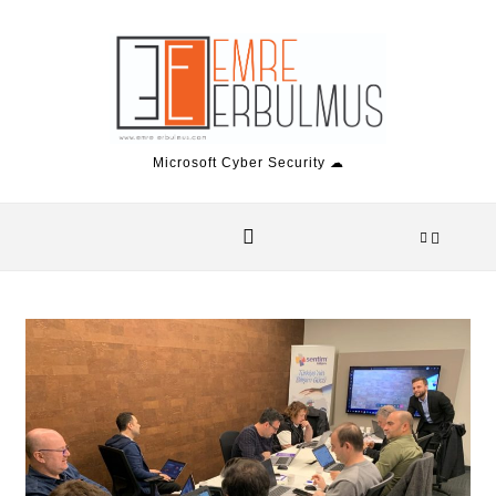
Skip to content
Microsoft Cyber Security ☁