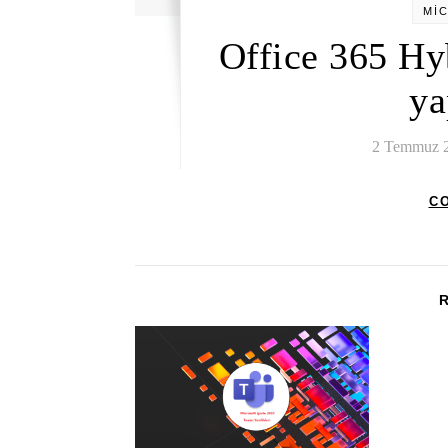
Mİ
Office 365 Hy
ya
2 Temmuz 
C