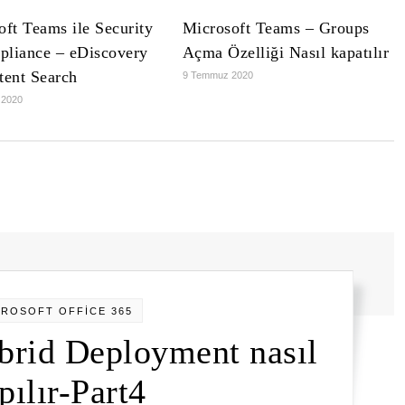
oft Teams ile Security
Microsoft Teams – Groups
liance – eDiscovery
Açma Özelliği Nasıl kapatılır
tent Search
9 Temmuz 2020
 2020
CROSOFT OFFİCE 365
brid Deployment nasıl
pılır-Part4