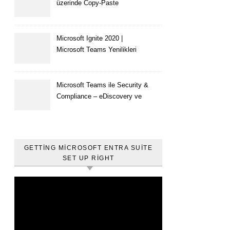
üzerinde Copy-Paste
kısıtlaması nasıl yapılır
Microsoft Ignite 2020 |
Microsoft Teams Yenilikleri
Microsoft Teams ile Security &
Compliance – eDiscovery ve
Content Search
GETTING MICROSOFT ENTRA SUITE
SET UP RIGHT
Video
oynatıcı