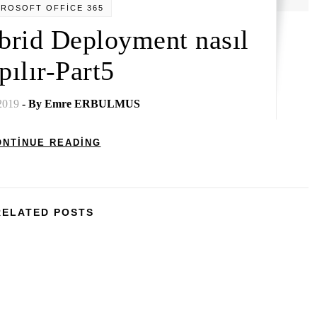
CROSOFT OFFİCE 365
brid Deployment nasıl
pılır-Part5
2019
- By
Emre ERBULMUS
ONTINUE READING
RELATED POSTS