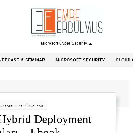
Microsoft Cyber Security ☁
WEBCAST & SEMINAR
MICROSOFT SECURITY
CLOUD 
CROSOFT OFFİCE 365
 Hybrid Deployment
ları – Ebook