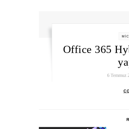
Mİ
Office 365 Hy
ya
6 Temmuz 
C