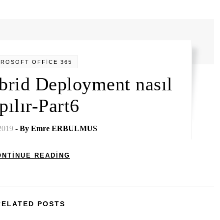
CROSOFT OFFİCE 365
brid Deployment nasıl
pılır-Part6
2019
- By
Emre ERBULMUS
ONTINUE READING
RELATED POSTS