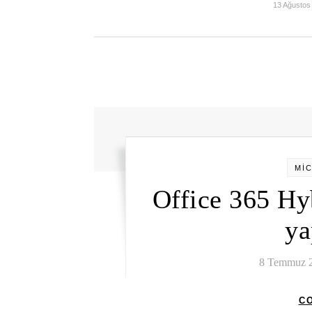
13 Ağustos
Mİ
Office 365 Hy
ya
8 Temmuz 
C