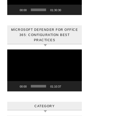
00:00
01:30:30
MICROSOFT DEFENDER FOR OFFICE
365: CONFIGURATION BEST
PRACTICES
Video
oynatıcı
00:00
01:10:37
CATEGORY